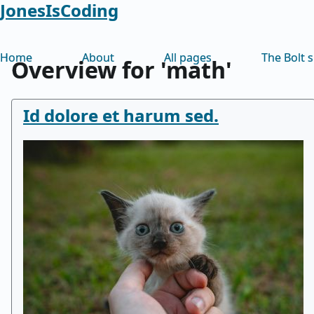
JonesIsCoding
Home
About
All pages
The Bolt s
Overview for 'math'
Id dolore et harum sed.