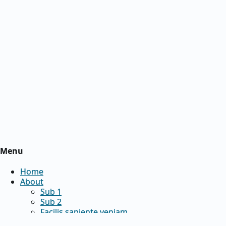
Menu
Home
About
Sub 1
Sub 2
Facilis sapiente veniam.
Voluptatem quis vitae libero.